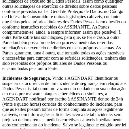
solicitações de exclusão de Dados Pessoais, assim como quaisquer
outras solicitações de exercício de direitos sobre dados pessoais
conforme previstos na Lei Geral de Proteção de Dados, no Código
de Defesa do Consumidor e outras legislações cabíveis, contanto
que feitas pelos próprios titulares dos Dados Pessoais em questão ou
conforme instruções recebidas do ASSINANTE. As Partes
comprometem-se, ainda, a sempre informar, assim que possível, à
outra Parte sobre tais solicitações, para que, se for o caso, a outra
Parte também possa proceder ao processamento das referidas
solicitações de exercício de direitos em seus próprios sistemas. As
Partes garantem, uma à outra, que tomarão todas as ações razoáveis
e necessárias para cumprir com as referidas solicitações, tenham elas
sido recebidas dos próprios titulares de Dados Pessoais ou
encaminhadas pela outra Parte.
Incidentes de Segurança.
Vindo a AGENDART identificar ou
suspeitar da ocorrência de um incidente de segurança em relação aos
Dados Pessoais, tal como um vazamento de dados ou sua colocação
em risco por malware, ataques cibernéticos ou similares, a
AGENDART notificará por escrito à ASSINANTE dentro de 24h
(vinte e quatro horas) corridas do conhecimento do incidente, para
que as Partes possam tomar de forma conjunta as ações legalmente
cabíveis, com informações suficientes acerca de tal incidente, sem
prejuízo de tomarem as medidas corretivas cabíveis imediatamente
após conhecimento do incidente. Salvo se legalmente exigido por lei