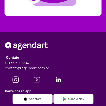
Contato
011 99313-3347
contato@agendart.com.br
Baixe nosso app.
App store
Google play